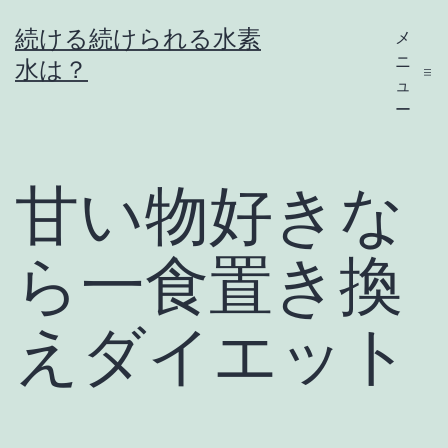
コ
続ける続けられる水素
メ
ン
ニ
水は？
テ
ュ
ー
ン
ツ
へ
甘い物好きな
ス
キ
ら一食置き換
ッ
プ
えダイエット