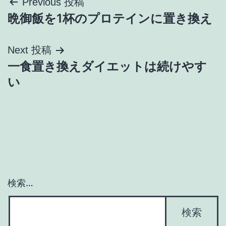
投
Previous 投稿
晩御飯を1杯のプロテインに置き換え
稿
ナ
Next 投稿
一食置き換えダイエットは続けやす
ビ
い
ゲ
ー
シ
ョ
検索…
ン