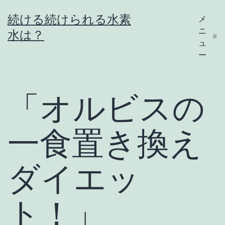
コ
続ける続けられる水素
メ
ン
ニ
水は？
テ
ュ
ー
ン
ツ
へ
「オルビスの
ス
キ
一食置き換え
ッ
プ
ダイエッ
ト！」