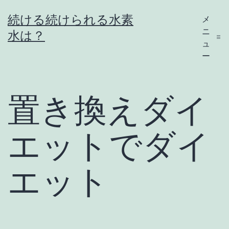
コ
続ける続けられる水素
メ
ン
ニ
水は？
テ
ュ
ー
ン
ツ
へ
置き換えダイ
ス
キ
エットでダイ
ッ
プ
エット