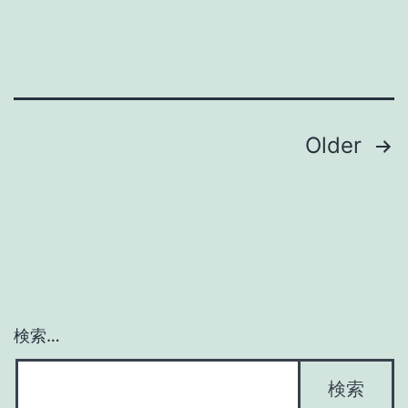
食
置
き
換
え
投
Older
ダ
稿
イ
の
エ
ッ
ペ
ト！」
ー
検索…
ジ
送